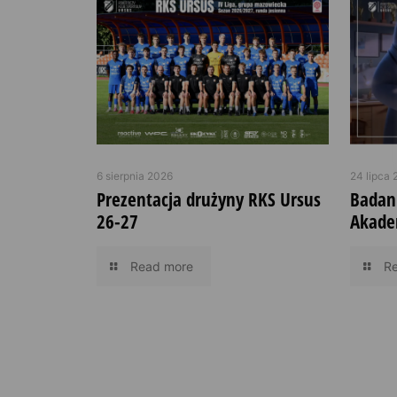
6 sierpnia 2026
24 lipca 
Prezentacja drużyny RKS Ursus
Badan
26-27
Akade
Read more
R