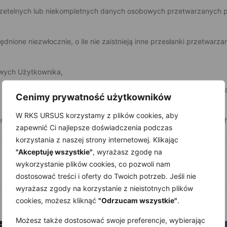
erzetelnych lub niekompletnych danych osobowych przetwarzanych 
dnione niezwłocznie, o ile nie zaistnieją inne przesłanki przetwarza
owych Użytkownika,
a danych osobowych z przyczyn związanych ze szczególną sytuacj
Cenimy prywatność użytkowników
W RKS URSUS korzystamy z plików cookies, aby
 organu nadzorczego tj. Prezesa Urzędu Ochrony Danych Osobowych
zapewnić Ci najlepsze doświadczenia podczas
korzystania z naszej strony internetowej. Klikając
"Akceptuję wszystkie"
, wyrażasz zgodę na
wykorzystanie plików cookies, co pozwoli nam
dostosować treści i oferty do Twoich potrzeb. Jeśli nie
wyrażasz zgody na korzystanie z nieistotnych plików
cookies, możesz kliknąć
"Odrzucam wszystkie"
.
Możesz także dostosować swoje preferencje, wybierając