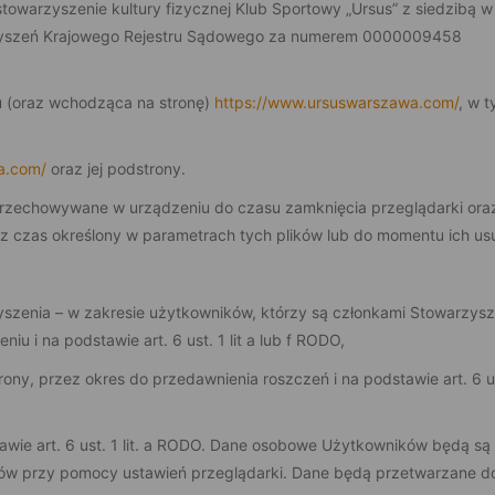
owarzyszenie kultury fizycznej Klub Sportowy „Ursus” z siedzibą w
rzyszeń Krajowego Rejestru Sądowego za numerem 0000009458
u (oraz wchodząca na stronę)
https://www.ursuswarszawa.com/
, w 
a.com/
oraz jej podstrony.
, przechowywane w urządzeniu do czasu zamknięcia przeglądarki oraz
z czas określony w parametrach tych plików lub do momentu ich usu
szenia – w zakresie użytkowników, którzy są członkami Stowarzysze
u i na podstawie art. 6 ust. 1 lit a lub f RODO,
y, przez okres do przedawnienia roszczeń i na podstawie art. 6 ust.
awie art. 6 ust. 1 lit. a RODO. Dane osobowe Użytkowników będą są
ków przy pomocy ustawień przeglądarki. Dane będą przetwarzane d