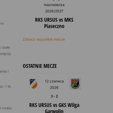
mazowiecka
2026/2027
RKS URSUS vs MKS
tym
Piaseczno
Zobacz wszystkie mecze
 stałe
nięcia.
OSTATNIE MECZE
nia i
12 czerwca
 1 lit.
2026
3
-
2
RKS URSUS vs GKS Wilga
o czasu
Garwolin