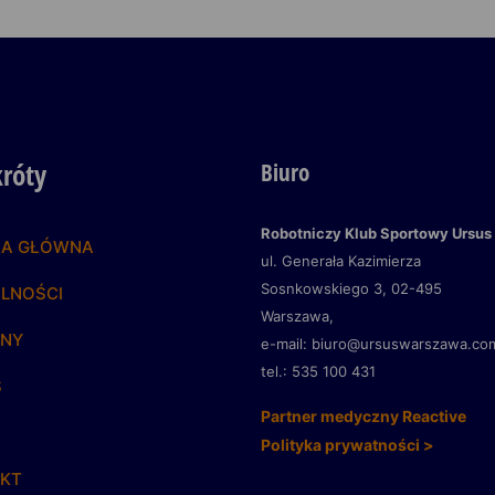
króty
Biuro
Robotniczy Klub Sportowy Ursus
NA GŁÓWNA
ul. Generała Kazimierza
Sosnkowskiego 3,
02-495
LNOŚCI
Warszawa,
YNY
e-mail: biuro@ursuswarszawa.co
tel.: 535 100 431
S
Partner medyczny Reactive
Polityka prywatności >
KT