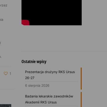
przez
nia
ą
.
Ostatnie wpisy
Prezentacja drużyny RKS Ursus
1
26-27
6 sierpnia 2026
Badania lekarskie zawodników
Akademii RKS Ursus