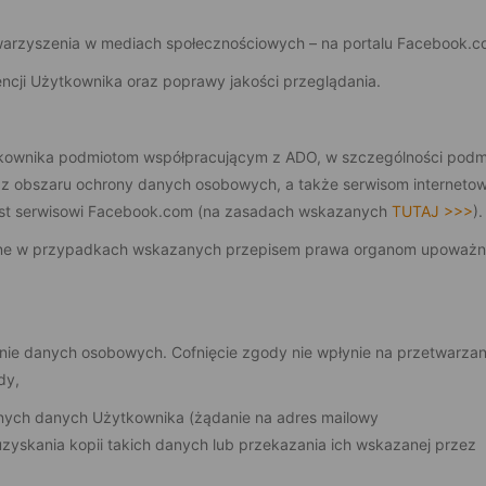
owarzyszenia w mediach społecznościowych – na portalu Facebook.c
ncji Użytkownika oraz poprawy jakości przeglądania.
ownika podmiotom współpracującym z ADO, w szczególności pod
, z obszaru ochrony danych osobowych, a także serwisom interneto
 jest serwisowi Facebook.com (na zasadach wskazanych
TUTAJ >>>
).
one w przypadkach wskazanych przepisem prawa organom upoważn
nie danych osobowych. Cofnięcie zgody nie wpłynie na przetwarzan
dy,
anych danych Użytkownika (żądanie na adres mailowy
yskania kopii takich danych lub przekazania ich wskazanej przez