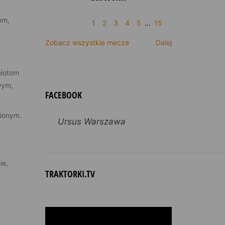
om,
1
2
3
4
5
…
15
Zobacz wszystkie mecze
Dalej
miotom
wym,
FACEBOOK
ionym.
Ursus Warszawa
ie,
TRAKTORKI.TV