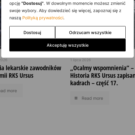
opcję
"Dostosuj"
. W dowolnym momencie możesz zmienić
swoje wybory. Aby dowiedzieć się więcej, zapoznaj się z
naszą
Polityką prywatności
.
Dostosuj
Odrzucam wszystkie
Akceptuję wszystkie
2026
1 lipca 2026
ia lekarskie zawodników
„Ocalmy wspomnienia” –
mii RKS Ursus
Historia RKS Ursus zapisa
kadrach – część 17.
ead more
Read more