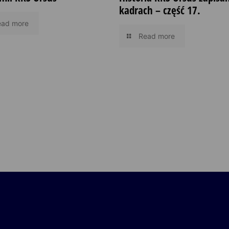
kadrach – część 17.
ead more
Read more