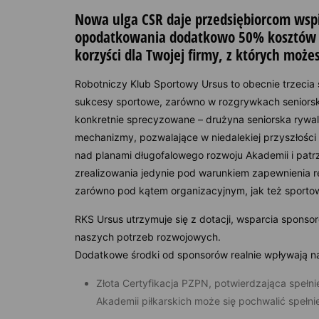
Nowa ulga CSR daje przedsiębiorcom wspi
opodatkowania dodatkowo 50% kosztów u
korzyści dla Twojej firmy, z których możes
Robotniczy Klub Sportowy Ursus to obecnie trzecia s
sukcesy sportowe, zarówno w rozgrywkach seniorski
konkretnie sprecyzowane – drużyna seniorska rywali
mechanizmy, pozwalające w niedalekiej przyszłośc
nad planami długofalowego rozwoju Akademii i patr
zrealizowania jedynie pod warunkiem zapewnienia r
zarówno pod kątem organizacyjnym, jak też sportow
RKS Ursus utrzymuje się z dotacji, wsparcia spons
naszych potrzeb rozwojowych.
Dodatkowe środki od sponsorów realnie wpływają na
Złota Certyfikacja PZPN, potwierdzająca spełn
Akademii piłkarskich może się pochwalić spełn