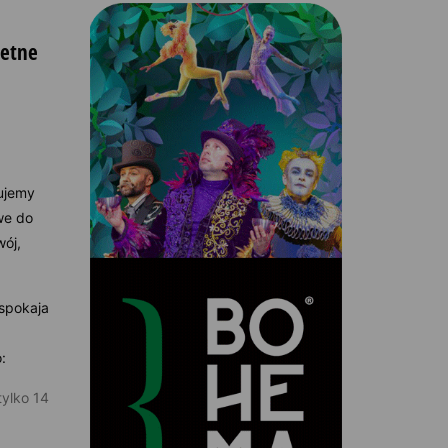
retne
ujemy
we do
wój,
aspokaja
o:
tylko 14