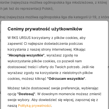
niorów (najwyższa możliwa ogólnopolska liga młodzieżowa, z której
jak też do reprezentacji Polski),
ej (najwyższa możliwa ogólnopolska liga dla kategorii U-19, z które
jak też do reprezentacji Polski),
Cenimy prywatność użytkowników
emii klubów z najwyższych lig w Polsce,
W RKS URSUS korzystamy z plików cookies, aby
raz do kadry Polski,
zapewnić Ci najlepsze doświadczenia podczas
,
korzystania z naszej strony internetowej. Klikając
"Akceptuję wszystkie"
, wyrażasz zgodę na
a stadion”.
wykorzystanie plików cookies, co pozwoli nam
dostosować treści i oferty do Twoich potrzeb. Jeśli nie
 dzielnicy oraz w naszym mieście. Dzięki Wam, spełniają się marze
wyrażasz zgody na korzystanie z nieistotnych plików
cookies, możesz kliknąć
"Odrzucam wszystkie"
.
Możesz także dostosować swoje preferencje, wybierając
rzystać z ulgi podatkowej.
opcję
"Dostosuj"
. W dowolnym momencie możesz zmienić
swoje wybory. Aby dowiedzieć się więcej, zapoznaj się z
naszą
Polityką prywatności
.