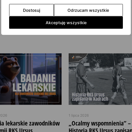
Dostosuj
Odrzucam wszystkie
Akceptuję wszystkie
2026
1 lipca 2026
ia lekarskie zawodników
„Ocalmy wspomnienia” –
mii RKS Ursus
Historia RKS Ursus zapisa