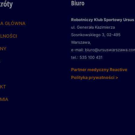
króty
Biuro
Robotniczy Klub Sportowy Ursus
NA GŁÓWNA
ul. Generała Kazimierza
Sosnkowskiego 3,
02-495
LNOŚCI
Warszawa,
YNY
e-mail: biuro@ursuswarszawa.co
tel.: 535 100 431
S
Partner medyczny Reactive
Polityka prywatności >
KT
MIA