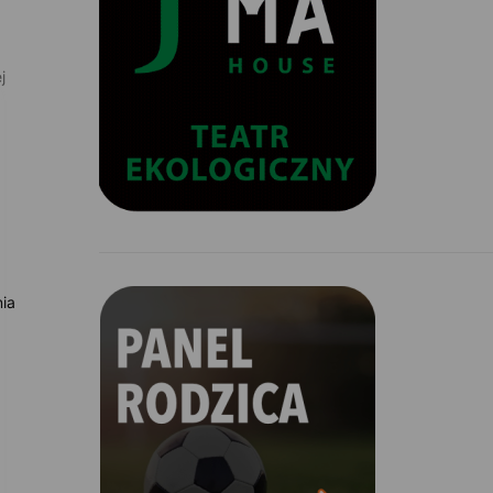
j
nia