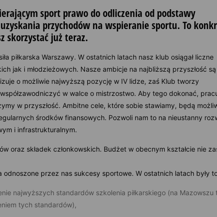
erającym sport prawo do odliczenia od podstawy
zyskania przychodów na wspieranie sportu. To konk
z skorzystać już teraz.
iła piłkarska Warszawy. W ostatnich latach nasz klub osiągał liczne
ch jak i młodzieżowych. Nasze ambicje na najbliższą przyszłość są
zuje o możliwie najwyższą pozycję w IV lidze, zaś Klub tworzy
i współzawodniczyć w walce o mistrzostwo. Aby tego dokonać, prac
zymy w przyszłość. Ambitne cele, które sobie stawiamy, będą możli
egularnych środków finansowych. Pozwoli nam to na nieustanny roz
ym i infrastrukturalnym.
orów oraz składek członkowskich. Budżet w obecnym kształcie nie z
 odnoszone przez nas sukcesy sportowe. W ostatnich latach były t
ienie najwyższych standardów szkolenia piłkarskiego (na Mazowszu 
ieniem tych standardów),