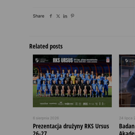
Share
Related posts
6 sierpnia 2026
24 lipca 
Prezentacja drużyny RKS Ursus
Badan
26-27
Akade