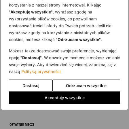
korzystania z naszej strony internetowej. Klikając
"Akceptuję wszystkie"
, wyrażasz zgodę na
1 lipca 2026
wykorzystanie plików cookies, co pozwoli nam
„Ocalmy wspomnienia” – Historia RKS Ursus zapisana w kadrach – część 17.
dostosować treści i oferty do Twoich potrzeb. Jeśli nie
wyrażasz zgody na korzystanie z nieistotnych plików
Read more
cookies, możesz kliknąć
"Odrzucam wszystkie"
.
Możesz także dostosować swoje preferencje, wybierając
opcję
"Dostosuj"
. W dowolnym momencie możesz zmienić
swoje wybory. Aby dowiedzieć się więcej, zapoznaj się z
naszą
Polityką prywatności
.
NASTĘPNY MECZ
Dostosuj
Odrzucam wszystkie
Zobacz wszystkie mecze
Akceptuję wszystkie
OSTATNIE MECZE