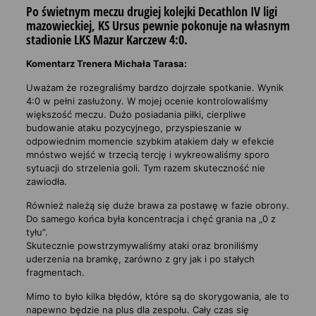
Po świetnym meczu drugiej kolejki Decathlon IV ligi
mazowieckiej, KS Ursus pewnie pokonuje na własnym
stadionie
LKS Mazur Karczew 4:0
.
Komentarz Trenera Michała Tarasa:
Uważam że rozegraliśmy bardzo dojrzałe spotkanie. Wynik
4:0 w pełni zasłużony. W mojej ocenie kontrolowaliśmy
większość meczu. Dużo posiadania piłki, cierpliwe
budowanie ataku pozycyjnego, przyspieszanie w
odpowiednim momencie szybkim atakiem dały w efekcie
mnóstwo wejść w trzecią tercję i wykreowaliśmy sporo
sytuacji do strzelenia goli. Tym razem skuteczność nie
zawiodła.
Również należą się duże brawa za postawę w fazie obrony.
Do samego końca była koncentracja i chęć grania na „0 z
tyłu”.
Skutecznie powstrzymywaliśmy ataki oraz broniliśmy
uderzenia na bramkę, zarówno z gry jak i po stałych
fragmentach.
Mimo to było kilka błędów, które są do skorygowania, ale to
napewno będzie na plus dla zespołu. Cały czas się