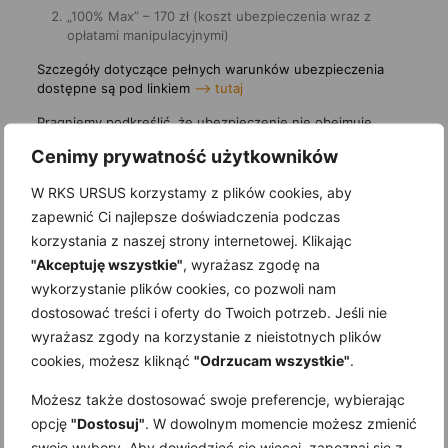
„100% Max” – 170 zł (koszt ubezpieczenia wraz z
opłatami manipulacyjnymi)
Szczegóły dotyczące pełnych warunków ubezpieczenia
dostępne są pod linkiem
—> tutaj
Pragniemy podkreślić, że ubezpieczenie nie obejmuje
rezygnacji „bez powodu”, a jedynie w przypadku zajścia
Cenimy prywatność użytkowników
okoliczności opisanych w OWU, dlatego prosimy o
szczegółowe zapoznanie z warunkami. Wykupienie
W RKS URSUS korzystamy z plików cookies, aby
ubezpieczenia możliwe jest tylko poprzez wpłatę kwoty za
zapewnić Ci najlepsze doświadczenia podczas
ubezpieczenie (zgodnie z wybranym wariantem) razem z
pierwszą wpłatą za półkolonie.
korzystania z naszej strony internetowej. Klikając
"Akceptuję wszystkie"
, wyrażasz zgodę na
Nie może zabraknąć tam Twojego dziecka – zapisz się już
wykorzystanie plików cookies, co pozwoli nam
dziś!
dostosować treści i oferty do Twoich potrzeb. Jeśli nie
wyrażasz zgody na korzystanie z nieistotnych plików
cookies, możesz kliknąć
"Odrzucam wszystkie"
.
Formularz zgłoszeniowy
Możesz także dostosować swoje preferencje, wybierając
opcję
"Dostosuj"
. W dowolnym momencie możesz zmienić
1. Termin półkolonii *
swoje wybory. Aby dowiedzieć się więcej, zapoznaj się z