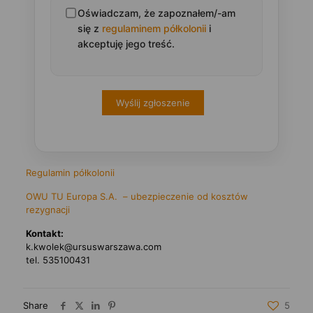
Oświadczam, że zapoznałem/-am
się z
regulaminem półkolonii
i
akceptuję jego treść.
Wyślij zgłoszenie
Regulamin półkolonii
OWU TU Europa S.A. – ubezpieczenie od kosztów
rezygnacji
Kontakt:
k.kwolek@ursuswarszawa.com
tel. 535100431
Share
5