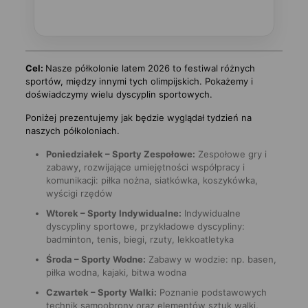
Cel:
Nasze półkolonie latem 2026 to festiwal różnych
sportów, między innymi tych olimpijskich. Pokażemy i
doświadczymy wielu dyscyplin sportowych.
Poniżej prezentujemy jak będzie wyglądał tydzień na
naszych półkoloniach.
Poniedziałek – Sporty Zespołowe:
Zespołowe gry i
zabawy, rozwijające umiejętności współpracy i
komunikacji: piłka nożna, siatkówka, koszykówka,
wyścigi rzędów
Wtorek – Sporty Indywidualne:
Indywidualne
dyscypliny sportowe, przykładowe dyscypliny:
badminton, tenis, biegi, rzuty, lekkoatletyka
Środa – Sporty Wodne:
Zabawy w wodzie: np. basen,
piłka wodna, kajaki, bitwa wodna
Czwartek – Sporty Walki:
Poznanie podstawowych
technik samoobrony oraz elementów sztuk walki,