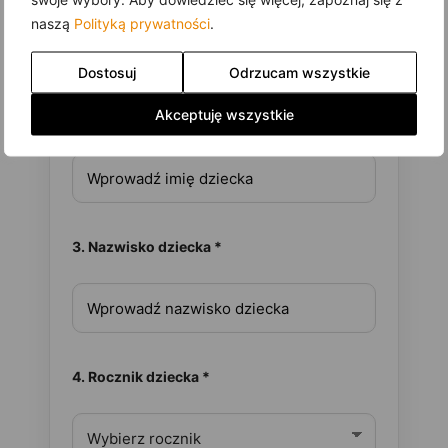
naszą
Polityką prywatności
.
Dostosuj
Odrzucam wszystkie
Akceptuję wszystkie
2. Imię dziecka *
3. Nazwisko dziecka *
4. Rocznik dziecka *