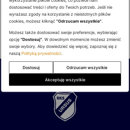
dostosować treści i oferty do Twoich potrzeb. Jeśli nie
wyrażasz zgody na korzystanie z nieistotnych plików
cookies, możesz kliknąć
"Odrzucam wszystkie"
.
1 lipca 2026
Możesz także dostosować swoje preferencje, wybierając
„Ocalmy wspomnienia” – Historia RKS Ursus zapisana w kadrach – część 17.
opcję
"Dostosuj"
. W dowolnym momencie możesz zmienić
swoje wybory. Aby dowiedzieć się więcej, zapoznaj się z
Read more
naszą
Polityką prywatności
.
Dostosuj
Odrzucam wszystkie
Akceptuję wszystkie