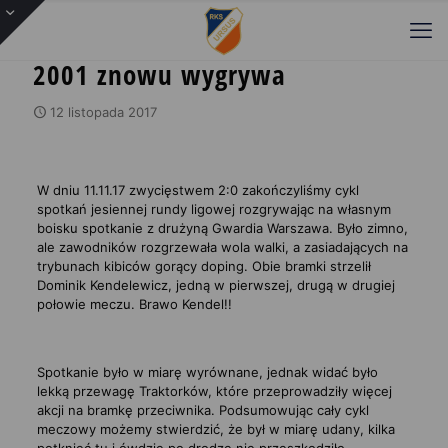
2001 znowu wygrywa
12 listopada 2017
W dniu 11.11.17 zwycięstwem 2:0 zakończyliśmy cykl
spotkań jesiennej rundy ligowej rozgrywając na własnym
boisku spotkanie z drużyną Gwardia Warszawa.
Było zimno,
ale zawodników rozgrzewała wola walki, a zasiadających na
trybunach kibiców gorący doping. Obie bramki strzelił
Dominik Kendelewicz, jedną w pierwszej, drugą w drugiej
połowie meczu. Brawo Kendel!!
Spotkanie było w miarę wyrównane, jednak widać było
lekką przewagę Traktorków, które przeprowadziły więcej
akcji na bramkę przeciwni
ka. Podsumowując cały cykl
meczowy możemy stwierdzić, że był w miarę udany, kilka