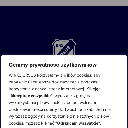
Cenimy prywatność użytkowników
W RKS URSUS korzystamy z plików cookies, aby
zapewnić Ci najlepsze doświadczenia podczas
Szkolenie i współzawodnictwo sportowe dzieci i
korzystania z naszej strony internetowej. Klikając
młodzieży prowadzone przez Robotniczy Klub Sportowy
Ursus
współfinansuje m.st. Warszawa
oraz dzielnica
"Akceptuję wszystkie"
, wyrażasz zgodę na
Ursus.
wykorzystanie plików cookies, co pozwoli nam
dostosować treści i oferty do Twoich potrzeb. Jeśli nie
wyrażasz zgody na korzystanie z nieistotnych plików
cookies, możesz kliknąć
"Odrzucam wszystkie"
.