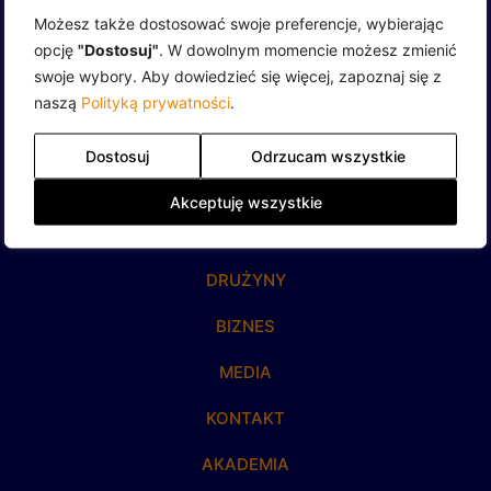
Możesz także dostosować swoje preferencje, wybierając
opcję
"Dostosuj"
. W dowolnym momencie możesz zmienić
swoje wybory. Aby dowiedzieć się więcej, zapoznaj się z
naszą
Polityką prywatności
.
Na skróty
Dostosuj
Odrzucam wszystkie
STRONA GŁÓWNA
Akceptuję wszystkie
AKTUALNOŚCI
DRUŻYNY
BIZNES
MEDIA
KONTAKT
AKADEMIA