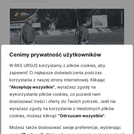
Cenimy prywatność użytkowników
W RKS URSUS korzystamy z plików cookies, aby
zapewnić Ci najlepsze doświadczenia podczas
korzystania z naszej strony internetowej. Klikając
"Akceptuję wszystkie"
, wyrażasz zgodę na
wykorzystanie plików cookies, co pozwoli nam
1 lipca 2026
„Ocalmy wspomnienia” – Historia RKS Ursus zapisana w kadrach – część 17.
dostosować treści i oferty do Twoich potrzeb. Jeśli nie
wyrażasz zgody na korzystanie z nieistotnych plików
Read more
cookies, możesz kliknąć
"Odrzucam wszystkie"
.
Możesz także dostosować swoje preferencje, wybierając