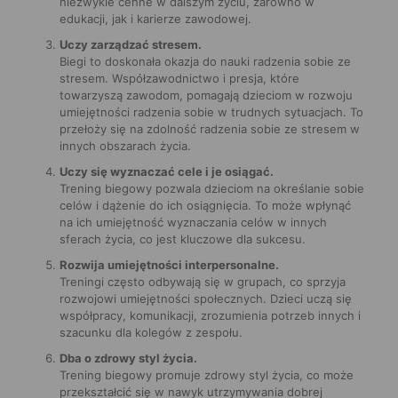
niezwykle cenne w dalszym życiu, zarówno w
edukacji, jak i karierze zawodowej.
Uczy zarządzać stresem.
Biegi to doskonała okazja do nauki radzenia sobie ze
stresem. Współzawodnictwo i presja, które
towarzyszą zawodom, pomagają dzieciom w rozwoju
umiejętności radzenia sobie w trudnych sytuacjach. To
przełoży się na zdolność radzenia sobie ze stresem w
innych obszarach życia.
Uczy się wyznaczać cele i je osiągać.
Trening biegowy pozwala dzieciom na określanie sobie
celów i dążenie do ich osiągnięcia. To może wpłynąć
na ich umiejętność wyznaczania celów w innych
sferach życia, co jest kluczowe dla sukcesu.
Rozwija umiejętności interpersonalne.
Treningi często odbywają się w grupach, co sprzyja
rozwojowi umiejętności społecznych. Dzieci uczą się
współpracy, komunikacji, zrozumienia potrzeb innych i
szacunku dla kolegów z zespołu.
Dba o zdrowy styl życia.
Trening biegowy promuje zdrowy styl życia, co może
przekształcić się w nawyk utrzymywania dobrej