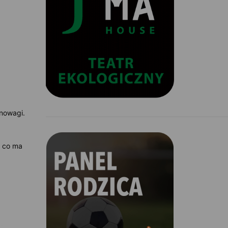
nowagi.
, co ma