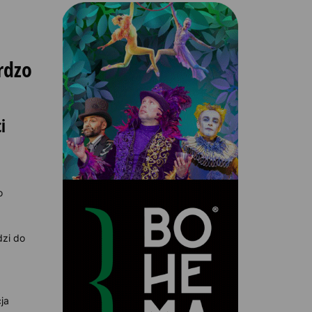
rdzo
i
o
dzi do
ja