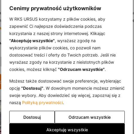
Cenimy prywatność użytkowników
ny moment, by wprowadzić sport do życia swojego dziecka. Dajemy W
W RKS URSUS korzystamy z plików cookies, aby
esie wiele satysfakcji i radości. Dołącz już teraz i zobacz, jak Wasz
zapewnić Ci najlepsze doświadczenia podczas
więcej tutaj >
korzystania z naszej strony internetowej. Klikając
"Akceptuję wszystkie"
, wyrażasz zgodę na
Nie trać już więcej czasu
wykorzystanie plików cookies, co pozwoli nam
 na lekkoatletykę
dostosować treści i oferty do Twoich potrzeb. Jeśli nie
wyrażasz zgody na korzystanie z nieistotnych plików
cookies, możesz kliknąć
"Odrzucam wszystkie"
.
Możesz także dostosować swoje preferencje, wybierając
pisz się przez formularz
opcję
"Dostosuj"
. W dowolnym momencie możesz zmienić
swoje wybory. Aby dowiedzieć się więcej, zapoznaj się z
naszą
Polityką prywatności
.
Paweł Krochmal- trener lekkoatletyki KS Ursus
Dostosuj
Odrzucam wszystkie
Trener Paweł to certyfikowany instruktor lekkiej
Akceptuję wszystkie
atletyki od 2013 roku. Od 2015 roku jest także