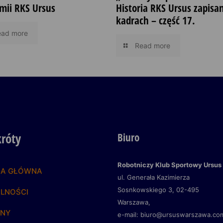
mii RKS Ursus
Historia RKS Ursus zapisa
kadrach – część 17.
ead more
Read more
króty
Biuro
Robotniczy Klub Sportowy Ursus
NA GŁÓWNA
ul. Generała Kazimierza
Sosnkowskiego 3,
02-495
LNOŚCI
Warszawa,
YNY
e-mail: biuro@ursuswarszawa.co