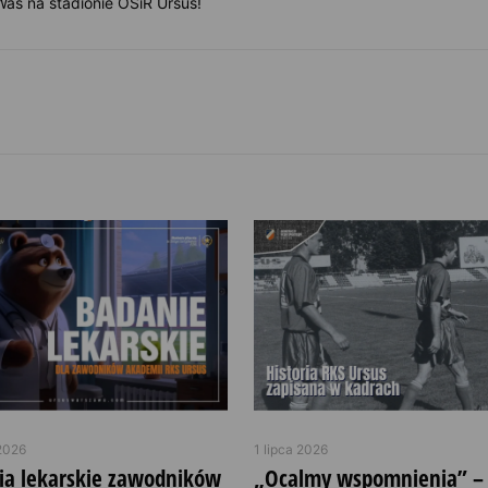
as na stadionie OSiR Ursus!
2026
1 lipca 2026
ia lekarskie zawodników
„Ocalmy wspomnienia” –