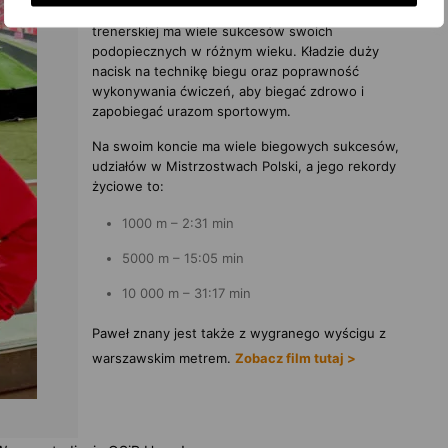
sędzią lekkoatletycznym. W swojej karierze
trenerskiej ma wiele sukcesów swoich
podopiecznych w różnym wieku. Kładzie duży
nacisk na technikę biegu oraz poprawność
wykonywania ćwiczeń, aby biegać zdrowo i
zapobiegać urazom sportowym.
Na swoim koncie ma wiele biegowych sukcesów,
udziałów w Mistrzostwach Polski, a jego rekordy
życiowe to:
1000 m – 2:31 min
5000 m – 15:05 min
10 000 m – 31:17 min
Paweł znany jest także z wygranego wyścigu z
warszawskim metrem.
Zobacz film tutaj >