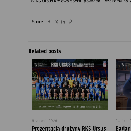
W KS Ursus królowa sportu powraca – czekamy na W
Share
Related posts
6 sierpnia 2026
24 lipca 
Prezentacja drużyny RKS Ursus
Badan