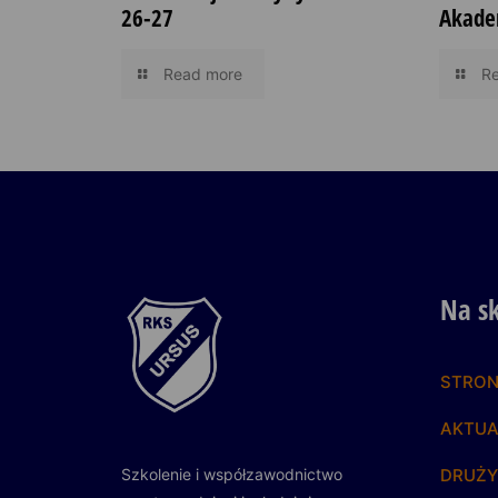
26-27
Akade
Read more
R
Na s
STRO
AKTUA
Szkolenie i współzawodnictwo
DRUŻ