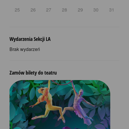
25
26
27
28
29
30
31
Wydarzenia Sekcji LA
Brak wydarzeń
Zamów bilety do teatru