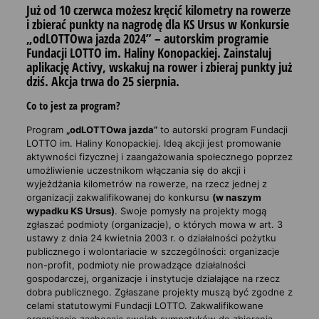
Już od 10 czerwca możesz kręcić kilometry na rowerze
i zbierać punkty na nagrodę dla KS Ursus w Konkursie
„odLOTTOwa jazda 2024” – autorskim programie
Fundacji LOTTO im. Haliny Konopackiej. Zainstaluj
aplikację Activy, wskakuj na rower i zbieraj punkty już
dziś. Akcja trwa do 25 sierpnia.
Co to jest za program?
Program
„odLOTTOwa jazda”
to autorski program Fundacji
LOTTO im. Haliny Konopackiej. Ideą akcji jest promowanie
aktywności fizycznej i zaangażowania społecznego poprzez
umożliwienie uczestnikom włączania się do akcji i
wyjeżdżania kilometrów na rowerze, na rzecz jednej z
organizacji zakwalifikowanej do konkursu
(w naszym
wypadku KS Ursus)
. Swoje pomysły na projekty mogą
zgłaszać podmioty (organizacje), o których mowa w art. 3
ustawy z dnia 24 kwietnia 2003 r. o działalności pożytku
publicznego i wolontariacie w szczególności: organizacje
non-profit, podmioty nie prowadzące działalności
gospodarczej, organizacje i instytucje działające na rzecz
dobra publicznego. Zgłaszane projekty muszą być zgodne z
celami statutowymi Fundacji LOTTO. Zakwalifikowane
organizacje zachęcają swoich sympatyków do zbierania