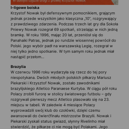
I–ligowe boiska
Krzystof Nowak był defensywnym pomocnikiem, grającym
jednak przede wszystkim jako klasyczna „10”, rozgrywający
z prawdziwego zdarzenia. Podczas trzech lat gry dla Sokoła
Pniewy Nowak rozegrał 69 spotkań, strzelając w nich jedną
bramkę. W roku 1996, mając 20 lat, przeniósł się do
Panahaiki Patras, jednak po rundzie wiosennej powrócił do
Polski. jego wybór padł na warszawską Legię, rozegrał w
niej tylko jedno spotkanie. W tym samym roku jednak miał
nastąpić przełom…
Brazylia
W czerwcu 1996 roku wydarzyła się rzecz do tej pory
niespotykana. Dwóch młodych polskich piłkarzy Mariusz
Piekarski i Krzysztof Nowak, zostało zawodnikami
brazylijskiego Atletico Paranaese Kurtyba. W ciągu pół roku
Polacy zrobili furorę w stolicy światowego futbolu – gdy
rozgrywali pierwszy mecz Atletico plasowało się na 23.
miejscu w tabeli. W zaledwie 4 miesiące Polacy
wyprowadzili swój klub do czołówki, dzięki czemu
awansowali do ćwierćfinału mistrzostw Brazylii. Nowak i
Piekarski zyskali status gwiazd, słynny Rivelinho miał
stwierdzić, że piłkarze ci nie mogą być Polakami. Jego