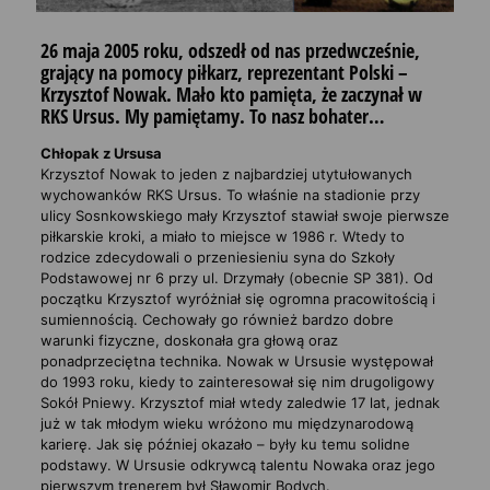
26 maja 2005 roku, odszedł od nas przedwcześnie,
grający na pomocy piłkarz, reprezentant Polski –
Krzysztof Nowak. Mało kto pamięta, że zaczynał w
RKS Ursus. My pamiętamy. To nasz bohater…
Chłopak z Ursusa
Krzysztof Nowak to jeden z najbardziej utytułowanych
wychowanków RKS Ursus. To właśnie na stadionie przy
ulicy Sosnkowskiego mały Krzysztof stawiał swoje pierwsze
piłkarskie kroki, a miało to miejsce w 1986 r. Wtedy to
rodzice zdecydowali o przeniesieniu syna do Szkoły
Podstawowej nr 6 przy ul. Drzymały (obecnie SP 381). Od
początku Krzysztof wyróżniał się ogromna pracowitością i
sumiennością. Cechowały go również bardzo dobre
warunki fizyczne, doskonała gra głową oraz
ponadprzeciętna technika. Nowak w Ursusie występował
do 1993 roku, kiedy to zainteresował się nim drugoligowy
Sokół Pniewy. Krzysztof miał wtedy zaledwie 17 lat, jednak
już w tak młodym wieku wróżono mu międzynarodową
karierę. Jak się później okazało – były ku temu solidne
podstawy. W Ursusie odkrywcą talentu Nowaka oraz jego
pierwszym trenerem był Sławomir Bodych.