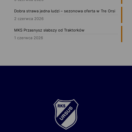
Dobra strawa jedna ludzi – sezonowa oferta w Tre Orsi
2 czerwca 2026
MKS Przasnysz słabszy od Traktorków
1 czerwca 2026