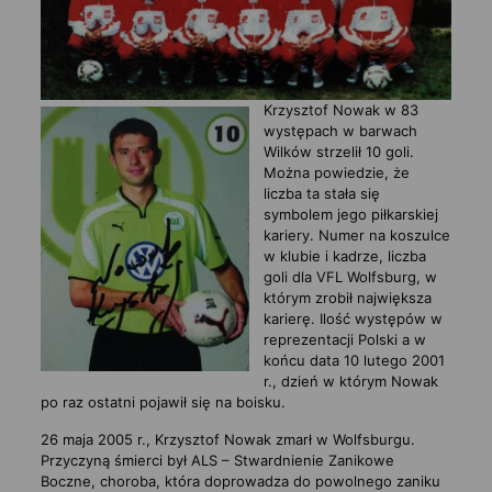
Krzysztof Nowak w 83
występach w barwach
Wilków strzelił 10 goli.
Można powiedzie, że
liczba ta stała się
symbolem jego piłkarskiej
kariery. Numer na koszulce
w klubie i kadrze, liczba
goli dla VFL Wolfsburg, w
którym zrobił największa
karierę. Ilość występów w
reprezentacji Polski a w
końcu data 10 lutego 2001
r., dzień w którym Nowak
po raz ostatni pojawił się na boisku.
26 maja 2005 r., Krzysztof Nowak zmarł w Wolfsburgu.
Przyczyną śmierci był ALS – Stwardnienie Zanikowe
Boczne, choroba, która doprowadza do powolnego zaniku