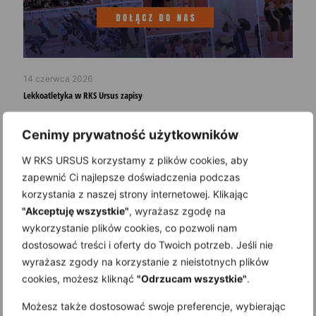
14 czerwca 2026
Lekkoatletyka w RKS Ursus zapisy
Read more
Cenimy prywatność użytkowników
W RKS URSUS korzystamy z plików cookies, aby
zapewnić Ci najlepsze doświadczenia podczas
korzystania z naszej strony internetowej. Klikając
"Akceptuję wszystkie"
, wyrażasz zgodę na
wykorzystanie plików cookies, co pozwoli nam
dostosować treści i oferty do Twoich potrzeb. Jeśli nie
NASTĘPNY MECZ
wyrażasz zgody na korzystanie z nieistotnych plików
cookies, możesz kliknąć
"Odrzucam wszystkie"
.
Zobacz wszystkie mecze
Możesz także dostosować swoje preferencje, wybierając