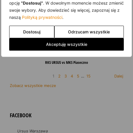
opcję
"Dostosuj"
. W dowolnym momencie możesz zmienić
swoje wybory. Aby dowiedzieć się więcej, zapoznaj się z
OSTATNIE MECZE
naszą
Polityką prywatności
.
8 sierpnia 2026
Dostosuj
Odrzucam wszystkie
11:00
Akceptuję wszystkie
IV liga gr. mazowiecka
2026/2027
RKS URSUS vs MKS Piaseczno
1
2
3
4
5
…
15
Dalej
Zobacz wszystkie mecze
FACEBOOK
Ursus Warszawa