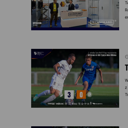
T
R
e
W
z
T