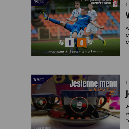
W
M
M
J
w
T