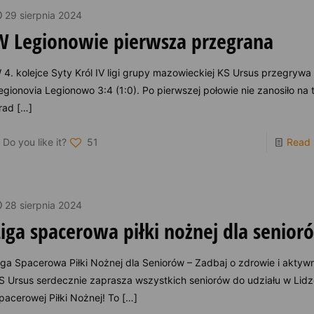
29 sierpnia 2024
W Legionowie pierwsza przegrana
 4. kolejce Syty Król IV ligi grupy mazowieckiej KS Ursus przegrywa
egionovia Legionowo 3:4 (1:0). Po pierwszej połowie nie zanosiło na 
rad
[…]
Do you like it?
51
Read
28 sierpnia 2024
Liga spacerowa piłki nożnej dla senior
iga Spacerowa Piłki Nożnej dla Seniorów – Zadbaj o zdrowie i aktyw
S Ursus serdecznie zaprasza wszystkich seniorów do udziału w Lid
pacerowej Piłki Nożnej! To
[…]