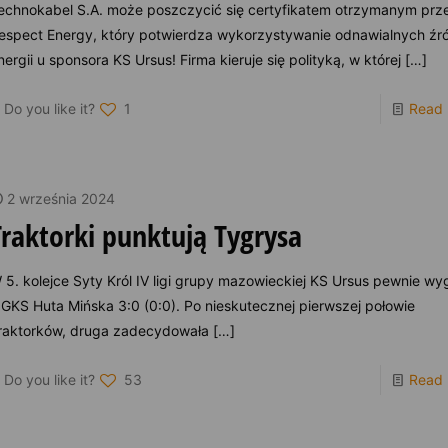
echnokabel S.A. może poszczycić się certyfikatem otrzymanym prz
espect Energy, który potwierdza wykorzystywanie odnawialnych źr
nergii u sponsora KS Ursus! Firma kieruje się polityką, w której
[…]
Do you like it?
1
Read
2 września 2024
Traktorki punktują Tygrysa
 5. kolejce Syty Król IV ligi grupy mazowieckiej KS Ursus pewnie w
 GKS Huta Mińska 3:0 (0:0). Po nieskutecznej pierwszej połowie
raktorków, druga zadecydowała
[…]
Do you like it?
53
Read