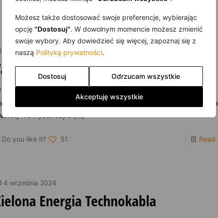
Do you like it?
51
Read
Możesz także dostosować swoje preferencje, wybierając
opcję
"Dostosuj"
. W dowolnym momencie możesz zmienić
swoje wybory. Aby dowiedzieć się więcej, zapoznaj się z
9 września 2024
naszą
Polityką prywatności
.
Talent mocniejszy od Traktorków
Dostosuj
Odrzucam wszystkie
 6. kolejce Syty Król IV ligi grupy mazowieckiej KS Ursus przegrywa
Akceptuję wszystkie
alentem Warszawa 2:1 (0:0). Bramka Artura Rawy w ostatnich minut
iestety nie wystarczyła
[…]
Do you like it?
51
Read
4 września 2024
Zielona Energia Technokabla