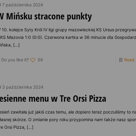
7 października 2024
W Mińsku stracone punkty
 10. kolejce Syty Król IV ligi grupy mazowieckiej KS Ursus przegryw
KS Mazovia 1:0 (0:0). Czerwona kartka w 36 minucie dla Gospodarz
ińska,
[…]
Do you like it?
56
Read
3 października 2024
Jesienne menu w Tre Orsi Pizza
esień zawitała już jakiś czas temu, ale dopiero teraz poczuliśmy to n
łasnej skórze. O zmianie pory roku przypomina nam także nasz spo
re Orsi Pizza,
[…]