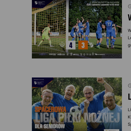
W
L
g
L
K
S