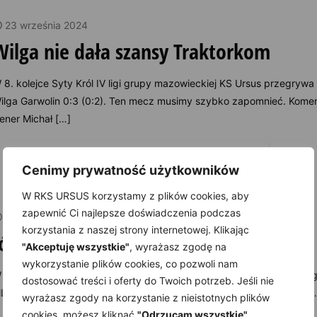
23 września 2024
Wilga nie dała szansy Traktorkom
 8. kolejce Syty Król IV ligi grupy mazowieckiej KS Ursus przegrywa
ilga Garwolin 0:3 (0:2). Ten mecz musimy szybko zapomnieć. Komen
rener Michał
[…]
Do you like it?
53
Read
Cenimy prywatność użytkowników
W RKS URSUS korzystamy z plików cookies, aby
zapewnić Ci najlepsze doświadczenia podczas
16 września 2024
korzystania z naszej strony internetowej. Klikając
Józefovia nie zaskoczyła
"Akceptuję wszystkie"
, wyrażasz zgodę na
wykorzystanie plików cookies, co pozwoli nam
 7. kolejce Syty Król IV ligi grupy mazowieckiej KS Ursus pewnie wy
dostosować treści i oferty do Twoich potrzeb. Jeśli nie
LKS Józefovia 4:1 (2:0). Artur Rawa notuje trzy bramki na koncie i
[
wyrażasz zgody na korzystanie z nieistotnych plików
cookies, możesz kliknąć
"Odrzucam wszystkie"
.