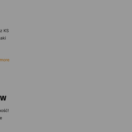
 z KS
taki
 more
ów
ność!
ze