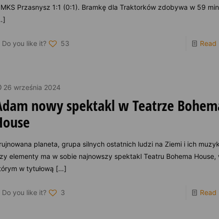
 MKS Przasnysz 1:1 (0:1). Bramkę dla Traktorków zdobywa w 59 min
…]
Do you like it?
53
Read
26 września 2024
Adam nowy spektakl w Teatrze Bohem
House
rujnowana planeta, grupa silnych ostatnich ludzi na Ziemi i ich muzy
rzy elementy ma w sobie najnowszy spektakl Teatru Bohema House,
tórym w tytułową
[…]
Do you like it?
3
Read