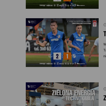
W
T
n