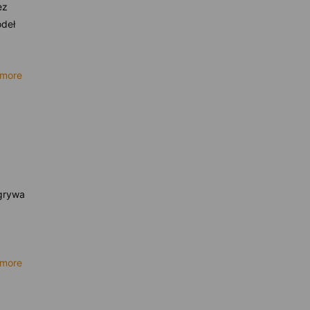
ez
ódeł
 more
ygrywa
 more