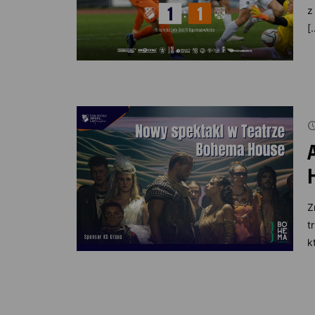
z
[
Z
t
k