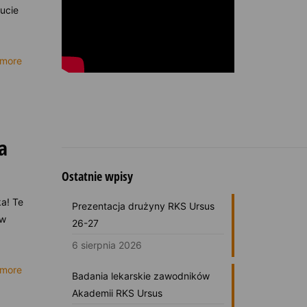
ucie
 more
a
Ostatnie wpisy
ka! Te
Prezentacja drużyny RKS Ursus
 w
26-27
6 sierpnia 2026
 more
Badania lekarskie zawodników
Akademii RKS Ursus