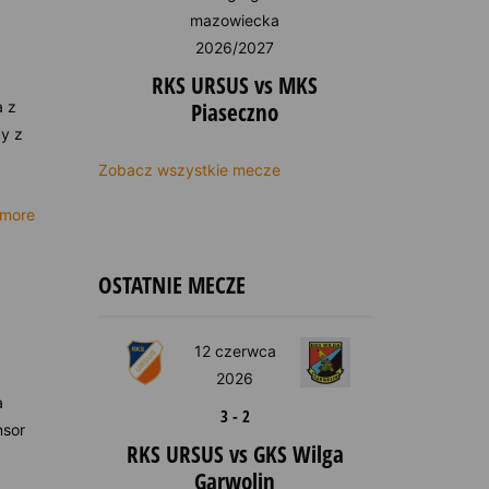
mazowiecka
2026/2027
RKS URSUS vs MKS
a z
Piaseczno
y z
Zobacz wszystkie mecze
 more
OSTATNIE MECZE
12 czerwca
2026
a
3
-
2
nsor
RKS URSUS vs GKS Wilga
Garwolin