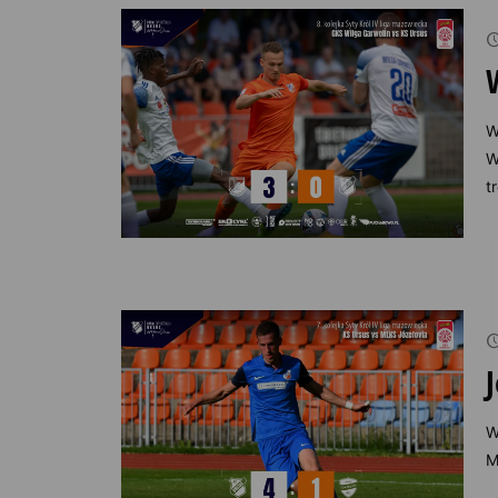
W
W
t
W
M