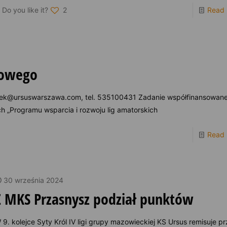
Do you like it?
2
Read
łowego
.kwolek@ursuswarszawa.com, tel. 535100431 Zadanie współfinansowan
h „Programu wsparcia i rozwoju lig amatorskich
Read
30 września 2024
Z MKS Przasnysz podział punktów
 9. kolejce Syty Król IV ligi grupy mazowieckiej KS Ursus remisuje p