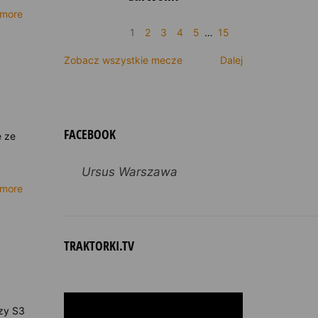
 more
1
2
3
4
5
…
15
Zobacz wszystkie mecze
Dalej
FACEBOOK
e ze
Ursus Warszawa
 more
TRAKTORKI.TV
rzy S3